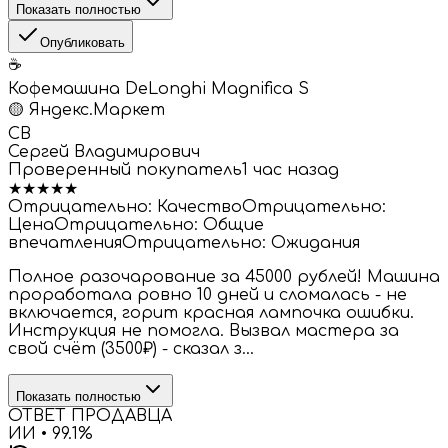
Показать полностью
Опубликовать
☕
Кофемашина DeLonghi Magnifica S
🟡
Яндекс.Маркет
СВ
Сергей Владимирович
Проверенный покупатель
1 час назад
★
★
★
★
★
Отрицательно:
Качество
Отрицательно:
Цена
Отрицательно:
Общие
впечатления
Отрицательно:
Ожидания
Полное разочарование за 45000 рублей! Машина
проработала ровно 10 дней и сломалась - не
включается, горит красная лампочка ошибки.
Инструкция не помогла. Вызвал мастера за
свой счёт (3500₽) - сказал з...
Показать полностью
ОТВЕТ ПРОДАВЦА
ИИ •
99.1
%