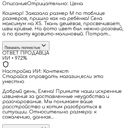
Описание
Отрицательно:
Цена
Кошмар! Заказала размер M по таблице
размеров, пришло как на ребёнка! Села
максимум на XS. Ткань дешёвая, просвечивает,
швы кривые. На фото цвет был нежно-розовый,
а по факту ядовито-малиновый. Потрат...
Показать полностью
ОТВЕТ ПРОДАВЦА
ИИ •
97.2
%
Настройка ИИ:
Контекст
Старайся оправдать магазин,если это
уместно
Добрый день, Елена! Примите наши искренние
извинения за доставленные неудобства и
разочарование. Мы понимаем ваше
расстройство и хотим разобраться в
ситуации. Относительно размера: к
сожалению, данная...