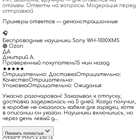
отзывы. Ответы на вопросы. Модерация перед
отправкой
Примеры ответов — демонстрационные
🎧
Беспроводные наушники Sony WH-1000XM5
🔵
Ozon
ДА
Дмитрий А.
Проверенный покупатель
15 мин назад
★
★
★
★
★
Отрицательно:
Доставка
Отрицательно:
Качество
Отрицательно:
Упаковка
Отрицательно:
Ожидания
Ужасно разочарован! Заказывал к отпуску,
доставка задержалась на 5 дней. Когда получил,
в коробке не оказалось кабеля для зарядки, хотя
в описании он указан. Наушники включились, но
через день левый д...
Показать полностью