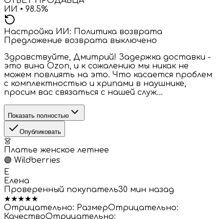
ОТВЕТ ПРОДАВЦА
ИИ •
98.5
%
Настройка ИИ:
Политика возврата
Предложение возврата выключено
Здравствуйте, Дмитрий! Задержка доставки -
это вина Ozon, и к сожалению мы никак не
можем повлиять на это. Что касается проблем
с комплектностью и хрипами в наушнике,
просим вас связаться с нашей служ...
Показать полностью
Опубликовать
👗
Платье женское летнее
🟣
Wildberries
Е
Елена
Проверенный покупатель
30 мин назад
★
★
★
★
★
Отрицательно:
Размер
Отрицательно:
Качество
Отрицательно: