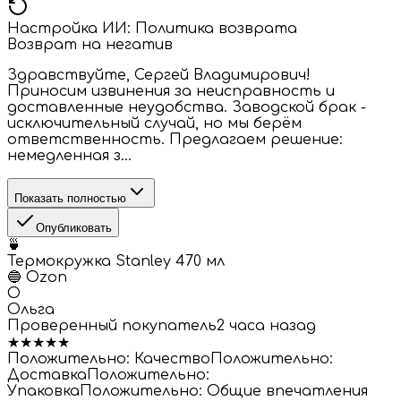
Настройка ИИ:
Политика возврата
Возврат на негатив
Здравствуйте, Сергей Владимирович!
Приносим извинения за неисправность и
доставленные неудобства. Заводской брак -
исключительный случай, но мы берём
ответственность. Предлагаем решение:
немедленная з...
Показать полностью
Опубликовать
🍵
Термокружка Stanley 470 мл
🔵
Ozon
О
Ольга
Проверенный покупатель
2 часа назад
★
★
★
★
★
Положительно:
Качество
Положительно:
Доставка
Положительно:
Упаковка
Положительно:
Общие впечатления