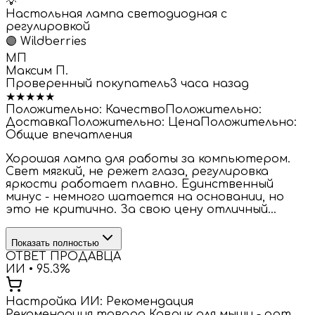
💡
Настольная лампа светодиодная с
регулировкой
🟣
Wildberries
МП
Максим П.
Проверенный покупатель
3 часа назад
★
★
★
★
★
Положительно:
Качество
Положительно:
Доставка
Положительно:
Цена
Положительно:
Общие впечатления
Хорошая лампа для работы за компьютером.
Свет мягкий, не режет глаза, регулировка
яркости работает плавно. Единственный
минус - немного шатается на основании, но
это не критично. За свою цену отличный...
Показать полностью
ОТВЕТ ПРОДАВЦА
ИИ •
95.3
%
Настройка ИИ:
Рекомендация
Рекомендация товара Коврик для мыши - арт